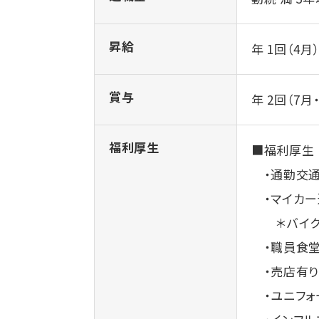
昇給
年 1回（4
賞与
年 2回（7
福利厚生
■福利厚生
・通勤交通費
・マイカー通
＊バイク、
・職員食堂 
・売店有
・ユニフォ