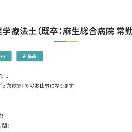
理学療法士（既卒：麻生総合病院 常勤
既卒
正職員
た！」
／２次救急）でのお仕事になります！
！
時間！