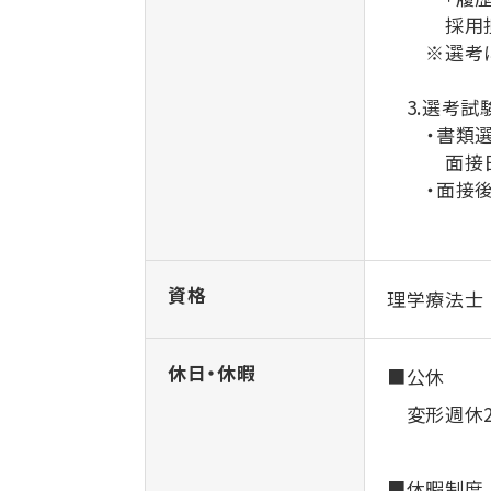
採用担当
※選考にて
3.選考試
・書類選考
面接日時の
・面接後、
資格
理学療法士
休日・休暇
■公休
変形週休2日
■休暇制度