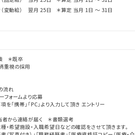
変動給） 翌月 25日 ＊算定 当月 1日 ～ 31日
験 ＊既卒
柄重視の採用
の流れ
ーフォームより応募
を「携帯」「PC」より入力して頂き エントリー
当者から連絡が届く ＊書類選考
・希望施設・入職希望日などの確認をさせて頂きます。
写真付き）」「職務経歴書」「医療資格証コピー（医療・介護