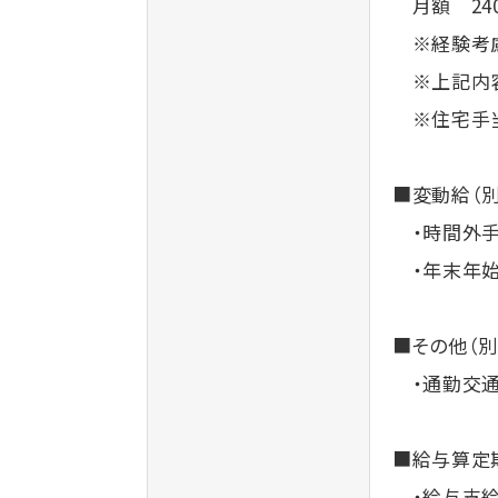
月額 240,
※経験考慮
※上記内容：
※住宅手当：
■変動給（
・時間外手当
・年末年始手
■その他（別
・通勤交通
■給与算定
・給与支給（