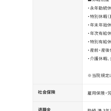
・永年勤続
・特別休暇（
・年末年始休暇
・年次有給休
・特別有給
・産前・産
・介護休暇
※当院規定
社会保険
雇用保険・
退職金
勤続 満 3